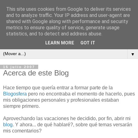
This site uses cookies from Google to deliver its services
and to analyze traffic. Your IP address and user-agent are
shared with Google along with performance and security
metrics to ensure quality of service, generate usage
ContraCorriente
statistics, and to detect and address abuse.
LEARN MORE
GOT IT
▼
15 julio 2007
Acerca de este Blog
Hace tiempo que quería entrar a formar parte de la
Blogosfera
pero no encontraba el momento de hacerlo, pues
mis obligaciones personales y profesionales estaban
siempre primero.
Aprovechando las vacaciones he decidido, por fin, abrir mi
blog
. Y ahora... de qué hablaré?, sobre qué temas versarán
mis comentarios?