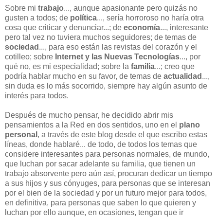
Sobre mi
trabajo
..., aunque apasionante pero quizás no
gusten a todos; de
política
..., sería horroroso no haría otra
cosa que criticar y denunciar...; de
economía
..., interesante
pero tal vez no tuviera muchos seguidores; de temas de
sociedad
..., para eso están las revistas del corazón y el
cotilleo; sobre
Internet y las Nuevas Tecnologías
..., por
qué no, es mi especialidad; sobre la
familia
...; creo que
podría hablar mucho en su favor, de temas de
actualidad
...,
sin duda es lo más socorrido, siempre hay algún asunto de
interés para todos.
Después de mucho pensar, he decidido abrir mis
pensamientos a la Red en dos sentidos, uno en el
plano
personal
, a través de este blog desde el que escribo estas
líneas, donde hablaré... de todo, de todos los temas que
considere interesantes para personas normales, de mundo,
que luchan por sacar adelante su familia, que tienen un
trabajo absorvente pero aún así, procuran dedicar un tiempo
a sus hijos y sus cónyuges, para personas que se interesan
por el bien de la sociedad y por un futuro mejor para todos,
en definitiva, para personas que saben lo que quieren y
luchan por ello aunque, en ocasiones, tengan que ir