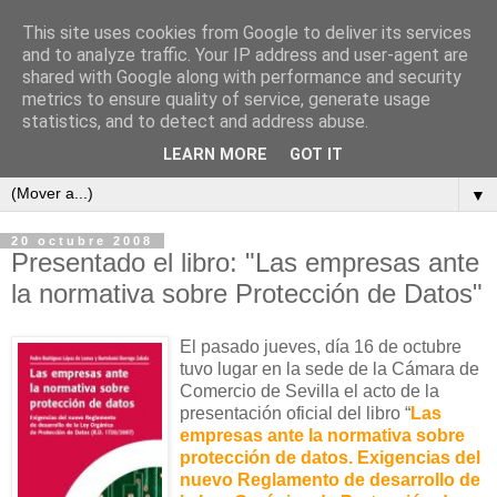
This site uses cookies from Google to deliver its services
and to analyze traffic. Your IP address and user-agent are
shared with Google along with performance and security
metrics to ensure quality of service, generate usage
ContraCorriente
statistics, and to detect and address abuse.
LEARN MORE
GOT IT
▼
20 octubre 2008
Presentado el libro: "Las empresas ante
la normativa sobre Protección de Datos"
El pasado jueves, día 16 de octubre
tuvo lugar en la sede de la Cámara de
Comercio de Sevilla el acto de la
presentación oficial del libro “
Las
empresas ante la normativa sobre
protección de datos. Exigencias del
nuevo Reglamento de desarrollo de