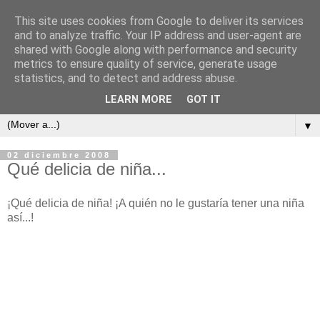
This site uses cookies from Google to deliver its services
and to analyze traffic. Your IP address and user-agent are
shared with Google along with performance and security
metrics to ensure quality of service, generate usage
ContraCorriente
statistics, and to detect and address abuse.
LEARN MORE
GOT IT
▼
02 diciembre 2008
Qué delicia de niña...
¡Qué delicia de niña! ¡A quién no le gustaría tener una niña
así...!