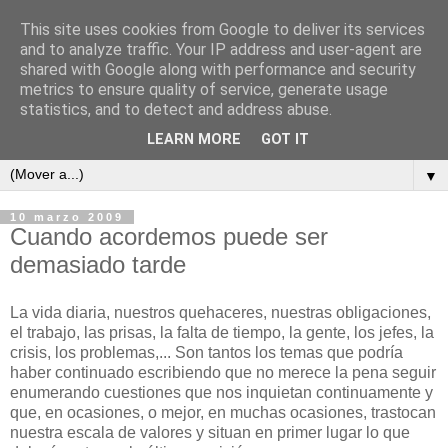
This site uses cookies from Google to deliver its services
and to analyze traffic. Your IP address and user-agent are
shared with Google along with performance and security
metrics to ensure quality of service, generate usage
ContraCorriente
statistics, and to detect and address abuse.
LEARN MORE
GOT IT
▼
10 marzo 2009
Cuando acordemos puede ser
demasiado tarde
La vida diaria, nuestros quehaceres, nuestras obligaciones,
el trabajo, las prisas, la falta de tiempo, la gente, los jefes, la
crisis, los problemas,... Son tantos los temas que podría
haber continuado escribiendo que no merece la pena seguir
enumerando cuestiones que nos inquietan continuamente y
que, en ocasiones, o mejor, en muchas ocasiones, trastocan
nuestra escala de valores y situan en primer lugar lo que