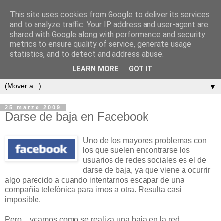
This site uses cookies from Google to deliver its services
and to analyze traffic. Your IP address and user-agent are
shared with Google along with performance and security
metrics to ensure quality of service, generate usage
ContraCorriente
statistics, and to detect and address abuse.
LEARN MORE
GOT IT
▼
25 marzo 2009
Darse de baja en Facebook
Uno de los mayores problemas con
los que suelen encontrarse los
usuarios de redes sociales es el de
darse de baja, ya que viene a ocurrir
algo parecido a cuando intentarnos escapar de una
compañía telefónica para irnos a otra. Resulta casi
imposible.
Pero... veamos como se realiza una baja en la red