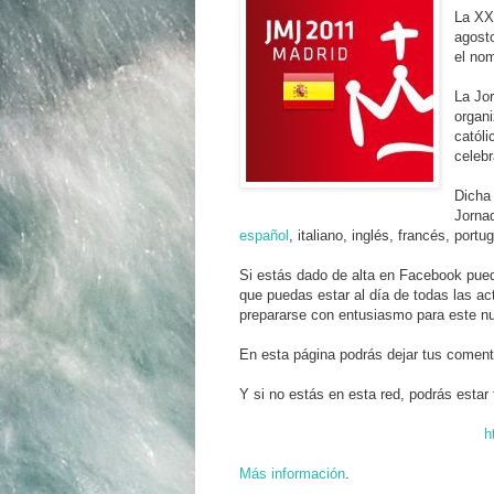
La XX
agost
el no
La Jor
organi
católi
celebr
Dicha 
Jornad
español
, italiano, inglés, francés, port
Si estás dado de alta en Facebook pued
que puedas estar al día de todas las a
prepararse con entusiasmo para este n
En esta página podrás dejar tus comenta
Y si no estás en esta red, podrás estar
h
Más información
.