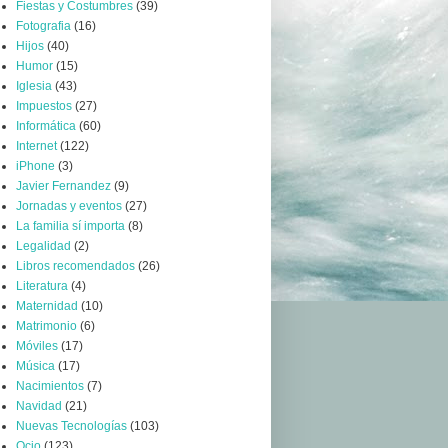
Fiestas y Costumbres
(39)
Fotografia
(16)
Hijos
(40)
Humor
(15)
Iglesia
(43)
Impuestos
(27)
Informática
(60)
Internet
(122)
iPhone
(3)
Javier Fernandez
(9)
Jornadas y eventos
(27)
La familia sí importa
(8)
Legalidad
(2)
Libros recomendados
(26)
Literatura
(4)
Maternidad
(10)
Matrimonio
(6)
Móviles
(17)
Música
(17)
Nacimientos
(7)
Navidad
(21)
Nuevas Tecnologías
(103)
Ocio
(123)