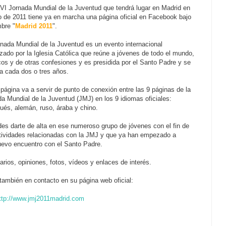
VI Jornada Mundial de la Juventud que tendrá lugar en Madrid en
o de 2011 tiene ya en marcha una página oficial en Facebook bajo
mbre "
Madrid 2011
".
nada Mundial de la Juventud es un evento internacional
zado por la Iglesia Católica que reúne a jóvenes de todo el mundo,
cos y de otras confesiones y es presidida por el Santo Padre y se
a cada dos o tres años.
página va a servir de punto de conexión entre las 9 páginas de la
a Mundial de la Juventud (JMJ) en los 9 idiomas oficiales:
ugués, alemán, ruso, áraba y chino.
es darte de alta en ese numeroso grupo de jóvenes con el fin de
ctividades relacionadas con la JMJ y que ya han empezado a
uevo encuentro con el Santo Padre.
rios, opiniones, fotos, vídeos y enlaces de interés.
 también en contacto en su página web oficial:
ttp://www.jmj2011madrid.com