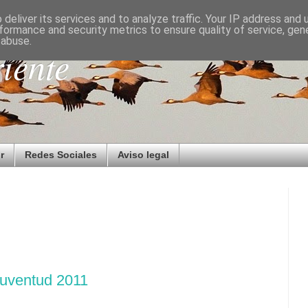
deliver its services and to analyze traffic. Your IP address and
formance and security metrics to ensure quality of service, ge
 abuse.
iente
r
Redes Sociales
Aviso legal
Juventud 2011