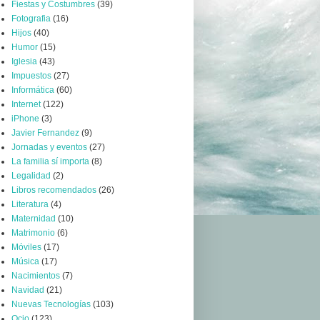
Fiestas y Costumbres
(39)
Fotografia
(16)
Hijos
(40)
Humor
(15)
Iglesia
(43)
Impuestos
(27)
Informática
(60)
Internet
(122)
iPhone
(3)
Javier Fernandez
(9)
Jornadas y eventos
(27)
La familia sí importa
(8)
Legalidad
(2)
Libros recomendados
(26)
Literatura
(4)
Maternidad
(10)
Matrimonio
(6)
Móviles
(17)
Música
(17)
Nacimientos
(7)
Navidad
(21)
Nuevas Tecnologías
(103)
Ocio
(123)