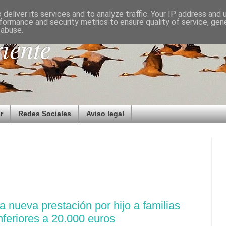
deliver its services and to analyze traffic. Your IP address and
formance and security metrics to ensure quality of service, ge
 abuse.
iente
r
Redes Sociales
Aviso legal
 nueva prestación por hijo a familias
feriores a 20.000 euros