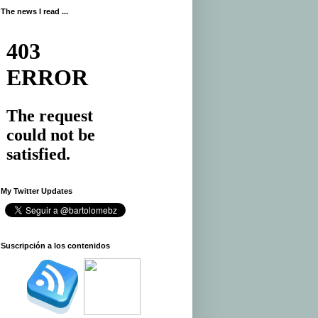
The news I read ...
My Twitter Updates
.
Suscripción a los contenidos