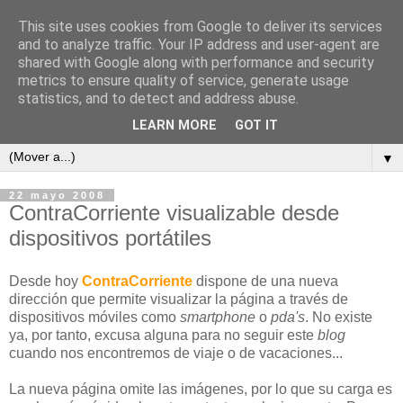
This site uses cookies from Google to deliver its services
and to analyze traffic. Your IP address and user-agent are
shared with Google along with performance and security
metrics to ensure quality of service, generate usage
ContraCorriente
statistics, and to detect and address abuse.
LEARN MORE
GOT IT
▼
22 mayo 2008
ContraCorriente visualizable desde
dispositivos portátiles
Desde hoy
ContraCorriente
dispone de una nueva
dirección que permite visualizar la página a través de
dispositivos móviles como
smartphone
o
pda's
. No existe
ya, por tanto, excusa alguna para no seguir este
blog
cuando nos encontremos de viaje o de vacaciones...
La nueva página omite las imágenes, por lo que su carga es