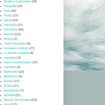
Fiestas y Costumbres
(39)
Fotografia
(16)
Hijos
(40)
Humor
(15)
Iglesia
(43)
Impuestos
(27)
Informática
(60)
Internet
(122)
iPhone
(3)
Javier Fernandez
(9)
Jornadas y eventos
(27)
La familia sí importa
(8)
Legalidad
(2)
Libros recomendados
(26)
Literatura
(4)
Maternidad
(10)
Matrimonio
(6)
Móviles
(17)
Música
(17)
Nacimientos
(7)
Navidad
(21)
Nuevas Tecnologías
(103)
Ocio
(123)