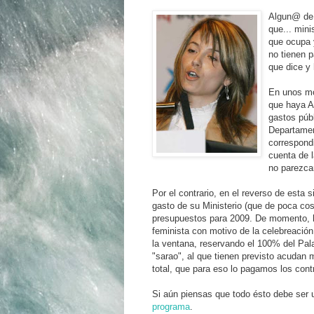
Algun@ de 
que... mini
que ocupa 
no tienen p
que dice y
En unos mo
que haya A
gastos púb
Departamen
correspond
cuenta de 
no parezca
Por el contrario, en el reverso de esta 
gasto de su Ministerio (que de poca cos
presupuestos para 2009. De momento, h
feminista con motivo de la celebreación d
la ventana, reservando el 100% del Pala
"sarao", al que tienen previsto acudan 
total, que para eso lo pagamos los cont
Si aún piensas que todo ésto debe ser u
programa
.