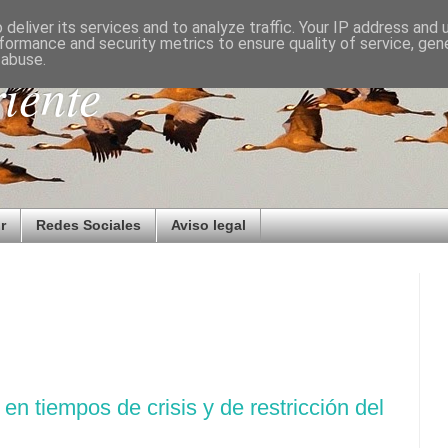
deliver its services and to analyze traffic. Your IP address and
formance and security metrics to ensure quality of service, ge
 abuse.
iente
r
Redes Sociales
Aviso legal
 en tiempos de crisis y de restricción del