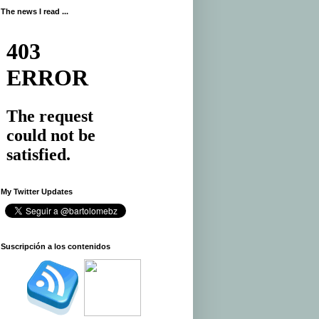
The news I read ...
My Twitter Updates
.
Suscripción a los contenidos