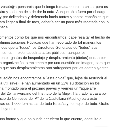
vosotr@s pensaréis que la tengo tomada con esta chica, pero es
stra y todo, no deja de dar la nota. Aunque sólo fuera por el cargo
y por delicadeza y deferencia hacia tantos y tantos españoles que
ara llegar a final de mes, debería ser un poco más recatada con lo
 hace.
mentos como los que nos encontramos, cabe resaltar el hecho de
dministraciones Públicas que han recortado de tal manera los
licos que a "todos" los Directores Generales de "todos" sus
tos les impiden acudir a actos públicos, aunque los
ientes gastos de hospedaje y desplazamiento (dietas) corran por
la organización, simplemente por una cuestión de imagen, para que
n que sus desplazamientos son sufragados por los contribuyentes.
situación nos encontramos a "esta chica" que, lejos de restringir el
a útil sirve), le han aumentado en un 22% su dotación en los
a montado para el próximo jueves y viernes un "aquelarre"
el 25º aniversario del Instituto de la Mujer. Ha tirado la casa por
cio de Conresos del Pº de la Castellana (Madrid) para este
más de 1.000 feministas de toda España y, lo mejor de todo: Gratis
ribuyentes.
na broma y que no puede ser cierto lo que cuento, consulta el