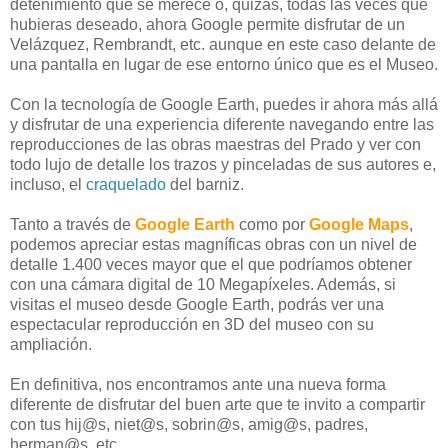
detenimiento que se merece o, quizás, todas las veces que
hubieras deseado, ahora Google permite disfrutar de un
Velázquez, Rembrandt, etc. aunque en este caso delante de
una pantalla en lugar de ese entorno único que es el Museo.
Con la tecnología de Google Earth, puedes ir ahora más allá
y disfrutar de una experiencia diferente navegando entre las
reproducciones de las obras maestras del Prado y ver con
todo lujo de detalle los trazos y pinceladas de sus autores e,
incluso, el
craquelado
del barniz.
Tanto a través de
Google Earth
como por
Google Maps
,
podemos apreciar estas magníficas obras con un nivel de
detalle 1.400 veces mayor que el que podríamos obtener
con una cámara digital de 10 Megapíxeles. Además, si
visitas el museo desde Google Earth, podrás ver una
espectacular reproducción en 3D del museo con su
ampliación.
En definitiva, nos encontramos ante una nueva forma
diferente de disfrutar del buen arte que te invito a compartir
con tus hij@s, niet@s, sobrin@s, amig@s, padres,
herman@s, etc.