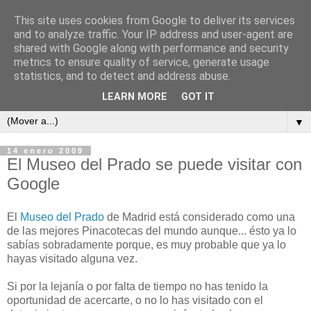
This site uses cookies from Google to deliver its services
and to analyze traffic. Your IP address and user-agent are
shared with Google along with performance and security
metrics to ensure quality of service, generate usage
ContraCorriente
statistics, and to detect and address abuse.
LEARN MORE
GOT IT
▼
14 enero 2009
El Museo del Prado se puede visitar con
Google
El
Museo del Prado
de Madrid está considerado como una
de las mejores Pinacotecas del mundo aunque... ésto ya lo
sabías sobradamente porque, es muy probable que ya lo
hayas visitado alguna vez.
Si por la lejanía o por falta de tiempo no has tenido la
oportunidad de acercarte, o no lo has visitado con el