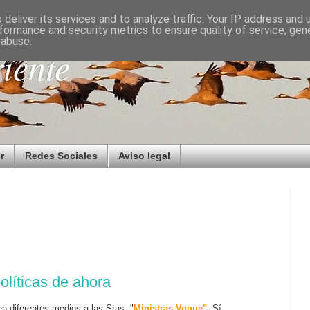
deliver its services and to analyze traffic. Your IP address and
formance and security metrics to ensure quality of service, ge
 abuse.
iente
r
Redes Sociales
Aviso legal
olíticas de ahora
 diferentes medios a las Sras. "
Ministras Vogue"
. Sí,