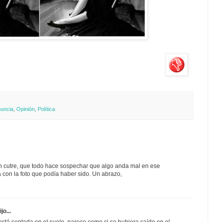
uncia
,
Opinión
,
Política
an cutre, que todo hace sospechar que algo anda mal en ese
 con la foto que podía haber sido. Un abrazo,
jo...
está sentada en el suelo, parece como si se hubiera caído en el