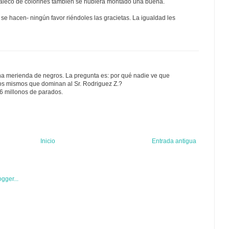
aleco de colorines también se hubiera montado una buena.
 se hacen- ningún favor riéndoles las gracietas. La igualdad les
na merienda de negros. La pregunta es: por qué nadie ve que
os mismos que dominan al Sr. Rodriguez Z.?
6 millonos de parados.
Inicio
Entrada antigua