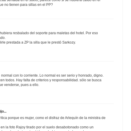
ue no tienen para sillas en el PP?
hubiera resbalado del soporte para maletas del hotel. Por eso
ado.
le prestada a ZP la silla que le prestó Sarkozy.
normal con lo corriente. Lo normal es ser serio y honrado, digno.
cen todos. Hay falta de criterios y responsabilidad. sólo se busca
ue venderse, pues a ello.
jo...
itica porque es mujer, como el disfraz de Arlequín de la ministra de
 en la foto Rajoy tirado por el suelo desabotonado como un