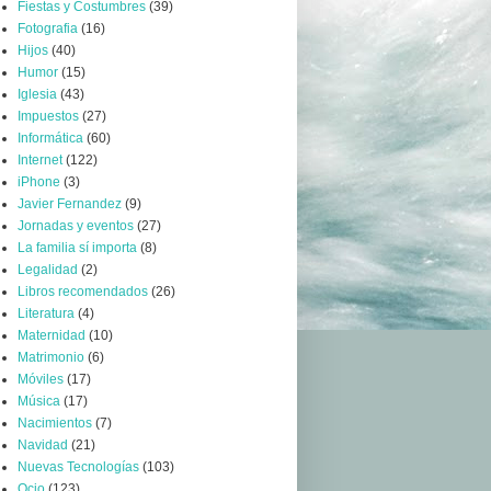
Fiestas y Costumbres
(39)
Fotografia
(16)
Hijos
(40)
Humor
(15)
Iglesia
(43)
Impuestos
(27)
Informática
(60)
Internet
(122)
iPhone
(3)
Javier Fernandez
(9)
Jornadas y eventos
(27)
La familia sí importa
(8)
Legalidad
(2)
Libros recomendados
(26)
Literatura
(4)
Maternidad
(10)
Matrimonio
(6)
Móviles
(17)
Música
(17)
Nacimientos
(7)
Navidad
(21)
Nuevas Tecnologías
(103)
Ocio
(123)