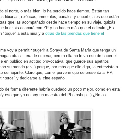
o el norte, o más bien, lo ha perdido hace tiempo. Están tan
 libianas, exóticas, inmorales, banales y superficiales que están
otras que las acompañado desde hace tiempo en su viaje, quizás
ue la crisis acabará con ZP y no hacen más que el ridículo ¿Es
n "toque" a esta niña y a
otras de las prendas que tiene el
g
me voy a permitir sugerir a Soraya de Santa María que tenga un
agan otras... era de esperar, pero a ella no le va eso de hacer el
se en público en actitud provocativa, que guarde sus apetitos
con su marido (civil) porque, por más que ella diga, la entrevista a
oto semejante. Claro que, con el porvenir que se presenta al PP,
tiriteros" y dedicarse al cine español.
do de forma diferente habría quedado un poco mejor, como en esta
, (y eso que yo no soy un maestro del Photoshop...) ¿No os