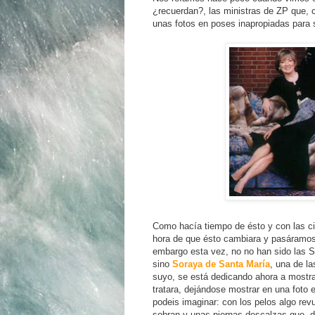
¿recuerdan?, las ministras de ZP que,
unas fotos en poses inapropiadas para s
Como hacía tiempo de ésto y con las ci
hora de que ésto cambiara y pasáramos
embargo esta vez, no no han sido las Sr
sino
Soraya de Santa María
, una de la
suyo, se está dedicando ahora a mostra
tratara, dejándose mostrar en una foto 
podeis imaginar: con los pelos algo rev
sobran y unas piernas descalzas que, de 