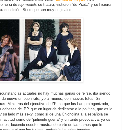
 como si de
top models
se tratara, vistieron "de Prada" y se hicieron
u condición. Si es que son muy originales...
rcunstancias actuales no hay muchas ganas de reirse, iba siendo
 de nuevo un buen rato, yo al menos, con nuevas fotos. Sin
as. Ministras del ejecutivo de ZP las que las han protagonizado,
s cabezas del PP, que en lugar de dedicarse a la política, que es lo
r su lado más sexy, como si de una Chicholina a la española se
en actitud como de "pidiendo guerra" y un tanto provocativa, ya os
ueltos, luciendo escote, mostrando parte de las carnes que le
ser yo el que las tuviera, preferiría llevarlas tapadas.