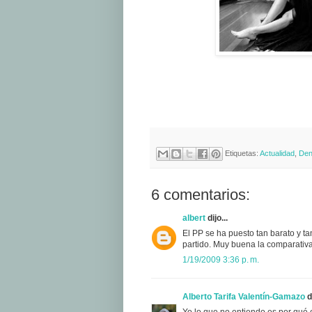
Etiquetas:
Actualidad
,
Den
6 comentarios:
albert
dijo...
El PP se ha puesto tan barato y t
partido. Muy buena la comparativa
1/19/2009 3:36 p. m.
Alberto Tarifa Valentín-Gamazo
di
Yo lo que no entiendo es por qué 