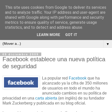
This site uses cookies from Google to deliver its services
and to analyze traffic. Your IP address and user-agent are
shared with Google along with performance and security
metrics to ensure quality of service, generate usage
ContraCorriente
statistics, and to detect and address abuse.
LEARN MORE
GOT IT
▼
09 diciembre 2009
Facebook establece una nueva política
de seguridad
La popular red
Facebook
que ha
alcanzado ya la cifra de 350 millones
de usuarios en todo el mundo ha
anunciado cambios en su política de
privacidad en una
carta abierta
(en inglés) de su fundador
Mark Zuckerberg y publicada en su blog oficial.