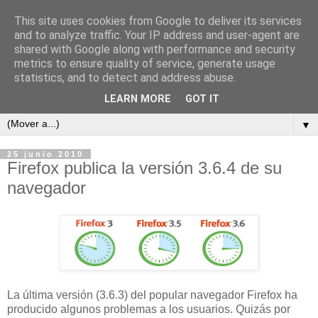
This site uses cookies from Google to deliver its services
and to analyze traffic. Your IP address and user-agent are
shared with Google along with performance and security
metrics to ensure quality of service, generate usage
ContraCorriente
statistics, and to detect and address abuse.
LEARN MORE
GOT IT
▼
25 junio 2010
Firefox publica la versión 3.6.4 de su
navegador
La última versión (3.6.3) del popular navegador Firefox ha
producido algunos problemas a los usuarios. Quizás por